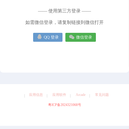
健康
图形设计
天气
娱乐
导航
工具
摄影
—— 使用第三方登录 ——
效率
教育
旅游
社交
如需微信登录，请复制链接到微信打开


QQ 登录
微信登录
应用信息
应用软件
Arcade
常见问题
粤ICP备2024321068号