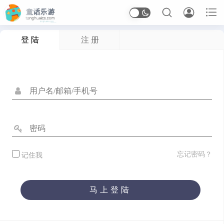



登 陆
注 册
首页
Arcade
应用信息
体育
休闲
冒险
动作
卡牌
塔防
射击
开罗
恋爱
恐怖
格斗
桌面
模拟
沙盒
忘记密码？
记住我
治愈
生存
竞速
策略
经营
角色扮演
解谜
马上登陆
音乐
应用软件