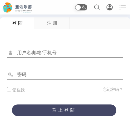



登 陆
注 册
首页
Arcade
应用信息
体育
休闲
冒险
动作
卡牌
塔防
射击
开罗
恋爱
恐怖
格斗
桌面
模拟
沙盒
忘记密码？
记住我
治愈
生存
竞速
策略
经营
角色扮演
解谜
马上登陆
音乐
应用软件