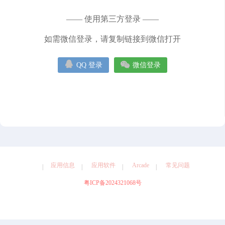
健康
图形设计
天气
娱乐
导航
工具
摄影
—— 使用第三方登录 ——
效率
教育
旅游
社交
如需微信登录，请复制链接到微信打开


QQ 登录
微信登录
应用信息
应用软件
Arcade
常见问题
粤ICP备2024321068号