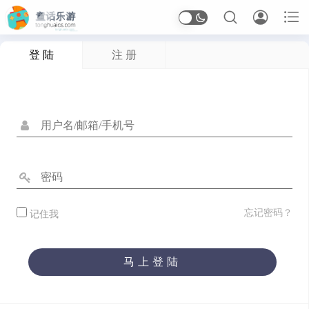



登 陆
注 册
首页
Arcade
应用信息
体育
休闲
冒险
动作
卡牌
塔防
射击
开罗
恋爱
恐怖
格斗
桌面
模拟
沙盒
忘记密码？
记住我
治愈
生存
竞速
策略
经营
角色扮演
解谜
马上登陆
音乐
应用软件