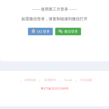
健康
图形设计
天气
娱乐
导航
工具
摄影
—— 使用第三方登录 ——
效率
教育
旅游
社交
如需微信登录，请复制链接到微信打开


QQ 登录
微信登录
应用信息
应用软件
Arcade
常见问题
粤ICP备2024321068号