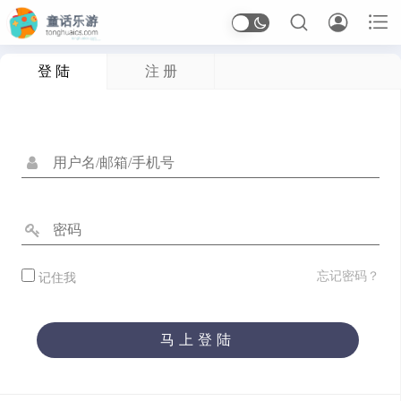



登 陆
注 册
首页
Arcade
应用信息
体育
休闲
冒险
动作
卡牌
塔防
射击
开罗
恋爱
恐怖
格斗
桌面
模拟
沙盒
忘记密码？
记住我
治愈
生存
竞速
策略
经营
角色扮演
解谜
马上登陆
音乐
应用软件