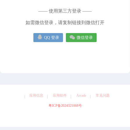
健康
图形设计
天气
娱乐
导航
工具
摄影
—— 使用第三方登录 ——
效率
教育
旅游
社交
如需微信登录，请复制链接到微信打开


QQ 登录
微信登录
应用信息
应用软件
Arcade
常见问题
粤ICP备2024321068号