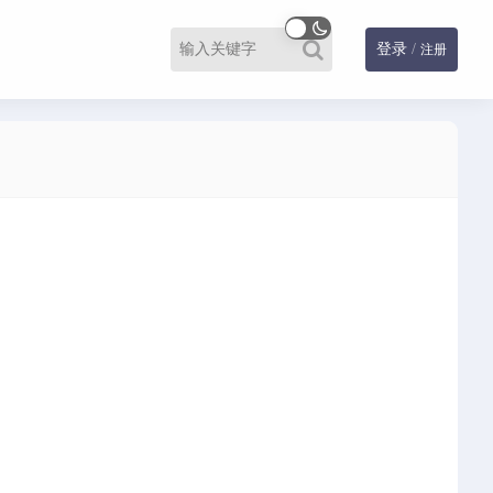
登录
/
注册
生存
竞速
策略
经营
角色扮演
解谜
音乐