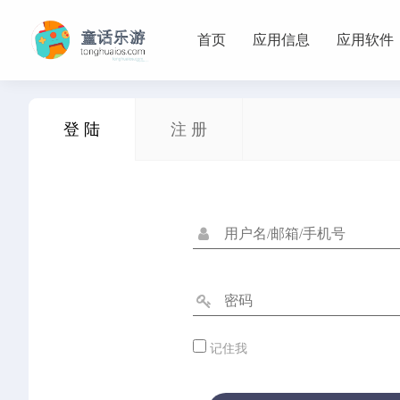
首页
应用信息
应用软件
首页
登 陆
注 册
Arcade
应用信息
体育
休闲
冒险
动作
卡牌
塔防
射击
开
应用软件
健康
图形设计
天气
娱乐
导航
工具
摄影
记住我