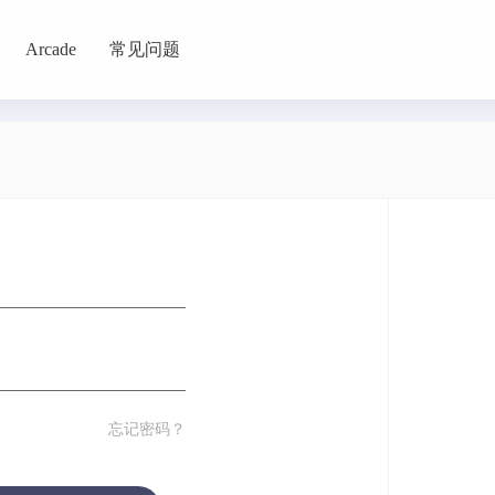
Arcade
常见问题
罗
恋爱
恐怖
格斗
桌面
模拟
沙盒
治愈
效率
教育
旅游
社交
忘记密码？