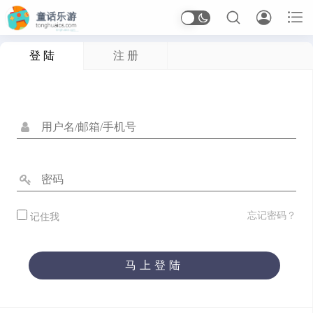



登 陆
注 册
首页
Arcade
应用信息
体育
休闲
冒险
动作
卡牌
塔防
射击
开罗
恋爱
恐怖
格斗
桌面
模拟
沙盒
忘记密码？
记住我
治愈
生存
竞速
策略
经营
角色扮演
解谜
马上登陆
音乐
应用软件