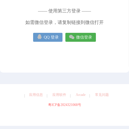
健康
图形设计
天气
娱乐
导航
工具
摄影
—— 使用第三方登录 ——
效率
教育
旅游
社交
如需微信登录，请复制链接到微信打开


QQ 登录
微信登录
应用信息
应用软件
Arcade
常见问题
粤ICP备2024321068号