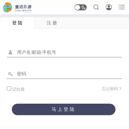



登 陆
注 册
首页
Arcade
应用信息
体育
休闲
冒险
动作
卡牌
塔防
射击
开罗
恋爱
恐怖
格斗
桌面
模拟
沙盒
忘记密码？
记住我
治愈
生存
竞速
策略
经营
角色扮演
解谜
马上登陆
音乐
应用软件