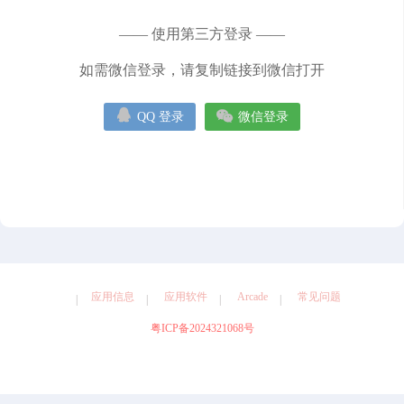
健康
图形设计
天气
娱乐
导航
工具
摄影
—— 使用第三方登录 ——
效率
教育
旅游
社交
如需微信登录，请复制链接到微信打开


QQ 登录
微信登录
应用信息
应用软件
Arcade
常见问题
粤ICP备2024321068号