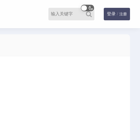
登录
/
注册
生存
竞速
策略
经营
角色扮演
解谜
音乐