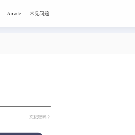
Arcade
常见问题
罗
恋爱
恐怖
格斗
桌面
模拟
沙盒
治愈
效率
教育
旅游
社交
忘记密码？