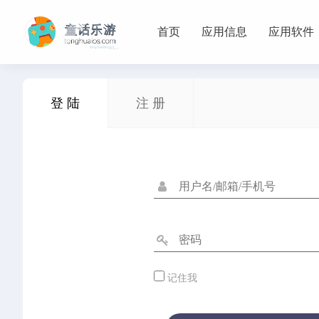
首页
应用信息
应用软件
首页
登 陆
注 册
Arcade
应用信息
体育
休闲
冒险
动作
卡牌
塔防
射击
开
应用软件
健康
图形设计
天气
娱乐
导航
工具
摄影
记住我