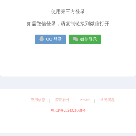
健康
图形设计
天气
娱乐
导航
工具
摄影
—— 使用第三方登录 ——
效率
教育
旅游
社交
如需微信登录，请复制链接到微信打开


QQ 登录
微信登录
应用信息
应用软件
Arcade
常见问题
粤ICP备2024321068号