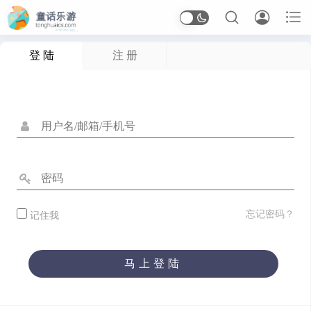



登 陆
注 册
首页
Arcade
应用信息
体育
休闲
冒险
动作
卡牌
塔防
射击
开罗
恋爱
恐怖
格斗
桌面
模拟
沙盒
忘记密码？
记住我
治愈
生存
竞速
策略
经营
角色扮演
解谜
马上登陆
音乐
应用软件