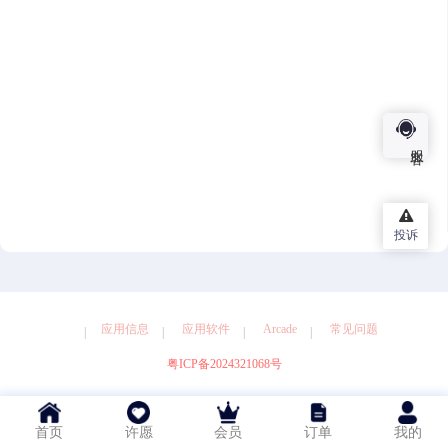
健康
图形设计
天气
娱乐
导航
工具
摄影
效率
教育
旅游
社交
服客
投诉
应用信息
应用软件
Arcade
常见问题
粤ICP备2024321068号
首页
许愿
会员
订单
我的