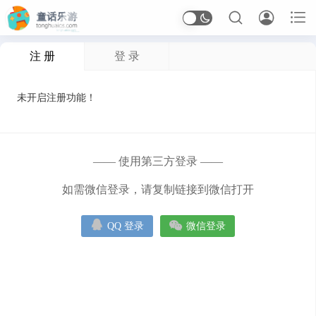



注 册
登 录
首页
未开启注册功能！
Arcade
应用信息
—— 使用第三方登录 ——
体育
休闲
冒险
动作
卡牌
塔防
射击
如需微信登录，请复制链接到微信打开
开罗
恋爱
恐怖
格斗
桌面
模拟
沙盒


QQ 登录
微信登录
治愈
生存
竞速
策略
经营
角色扮演
解谜
音乐
应用软件